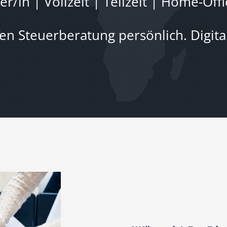
r/in | Vollzeit | Teilzeit | Home-Off
ten Steuerberatung persönlich. Digita