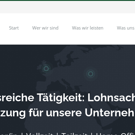
Start
Wer wir sind
Was wir leisten
Was uns
eiche Tätigkeit: Lohnsac
ützung für unsere Untern