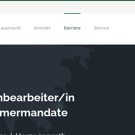
 ausmacht
Kontakt
Karriere
Service
hbearbeiter/in
ehmermandate