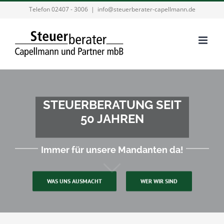
Zum
Telefon 02407 - 3006
|
info@steuerberater-capellmann.de
Inhalt
springen
STEUERBERATUNG SEIT
50 JAHREN
Immer für unsere Mandanten da!
WAS UNS AUSMACHT
WER WIR SIND