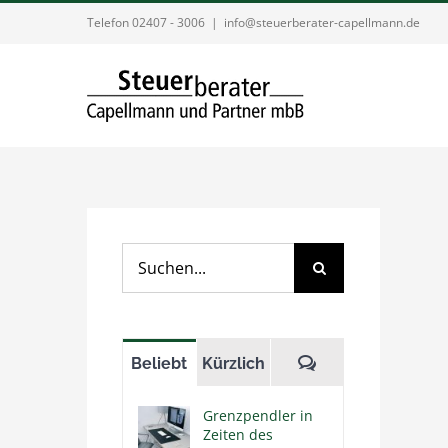
Zum
Telefon 02407 - 3006
|
info@steuerberater-capellmann.de
Inhalt
springen
Suche
nach:
Kommentare
Beliebt
Kürzlich
Grenzpendler in
Zeiten des