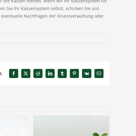
die Kassen meldet. Wenn wir Ihr Kassensystem für
en Sie Ihr Kassensystem selbst, schicken Sie uns
 eventuelle Nachfragen der Finanzverwaltung oder
k.
Facebook
X
Reddit
LinkedIn
Tumblr
Pinterest
Vk
E-
Mail