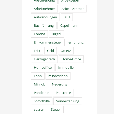
Abschreibung
Arbeitgeber
Arbeitnehmer
Arbeitszimmer
Aufwendungen
BFH
Buchführung
Capellmann
Corona
Digital
Einkommensteuer
erhöhung
Frist
Geld
Gesetz
Herzogenrath
Home-Office
Homeoffice
Immobilien
Lohn
mindestlohn
Minijob
Neuerung
Pandemie
Pauschale
Soforthilfe
Sonderzahlung
sparen
Steuer