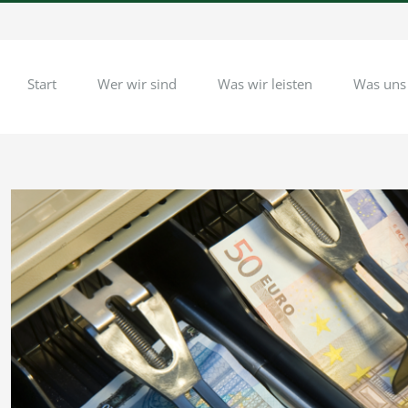
Start
Wer wir sind
Was wir leisten
Was uns
Zeige
grösseres
Bild