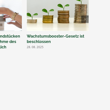
undstücken
Wachstumsbooster-Gesetz ist
Änderun
ahme des
beschlossen
Sicherhe
lich
Überwei
28. 08. 2025
03. 07. 202