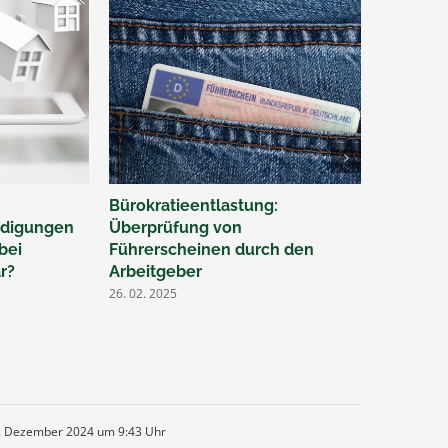
Bürokratieentlastung:
Ü50 – Je
hädigungen
Überprüfung von
durch Ei
bei
Führerscheinen durch den
gesetzli
r?
Arbeitgeber
Rentenv
26. 02. 2025
07. 02. 202
. Dezember 2024 um 9:43 Uhr