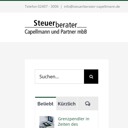
Zum
Telefon 02407 - 3006
|
info@steuerberater-capellmann.de
Inhalt
springen
Suche
nach:
Kommentare
Beliebt
Kürzlich
Grenzpendler in
Zeiten des