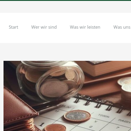
Start
Wer wir sind
Was wir leisten
Was uns
Zeige
grösseres
Bild