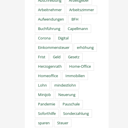
Abschreibung
Arbeitgeber
Arbeitnehmer
Arbeitszimmer
Aufwendungen
BFH
Buchführung
Capellmann
Corona
Digital
Einkommensteuer
erhöhung
Frist
Geld
Gesetz
Herzogenrath
Home-Office
Homeoffice
Immobilien
Lohn
mindestlohn
Minijob
Neuerung
Pandemie
Pauschale
Soforthilfe
Sonderzahlung
sparen
Steuer