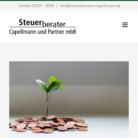
Zum
Telefon 02407 - 3006
|
info@steuerberater-capellmann.de
Inhalt
springen
Zeige
grösseres
Bild