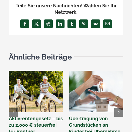
Teile Sie unsere Nachrichten! Wählen Sie Ihr
Netzwerk.
Facebook
X
Reddit
LinkedIn
Tumblr
Pinterest
Vk
E-
Mail
Ähnliche Beiträge
Aktivrentengesetz – bis
Übertragung von
W
zu 2.000 € steuerfrei
Grundstücken an
G
für Rentner
Kinder bei Übernahme
2