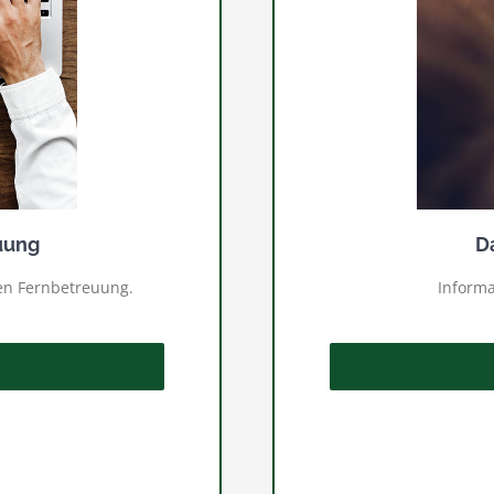
uung
D
en Fernbetreuung.
Informa