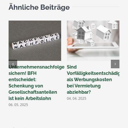
Ähnliche Beiträge
Unternehmensnachfolge
Sind
B
sichern! BFH
Vorfälligkeitsentschädigun
Ü
entscheidet:
als Werbungskosten
F
Schenkung von
bei Vermietung
d
Gesellschaftsanteilen
abziehbar?
2
ist kein Arbeitslohn
04. 04. 2025
06. 05. 2025