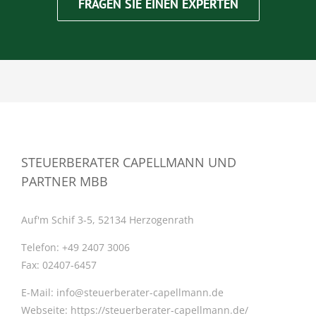
FRAGEN SIE EINEN EXPERTEN
STEUERBERATER CAPELLMANN UND
PARTNER MBB
Auf'm Schif 3-5, 52134 Herzogenrath
Telefon:
+49 2407 3006
Fax:
02407-6457
E-Mail:
info@steuerberater-capellmann.de
Webseite:
https://steuerberater-capellmann.de/