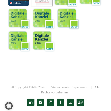
© Copyright 1968 -
2026 |
Steuerberater Capellmann
| Alle
Rechte vorbehalten
LinkedIn
Xing
Instagram
Facebook
E-
Digitale
Mail
Kanzlei