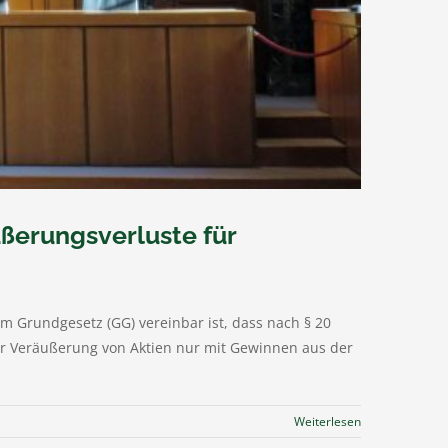
ßerungsverluste für
em Grundgesetz (GG) vereinbar ist, dass nach § 20
der Veräußerung von Aktien nur mit Gewinnen aus der
Weiterlesen