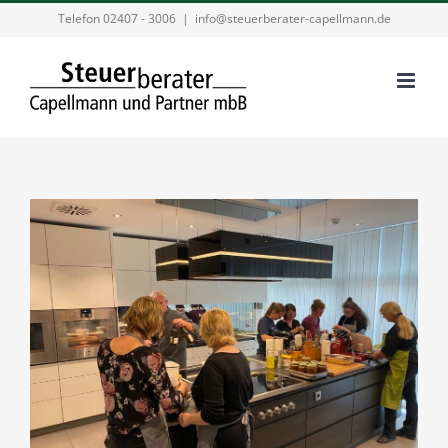
Zum
Telefon 02407 - 3006
|
info@steuerberater-capellmann.de
Inhalt
springen