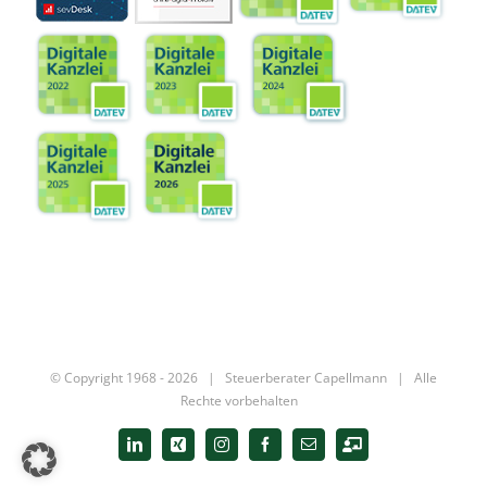
© Copyright 1968 -
2026 |
Steuerberater Capellmann
| Alle
Rechte vorbehalten
LinkedIn
Xing
Instagram
Facebook
E-
Digitale
Mail
Kanzlei