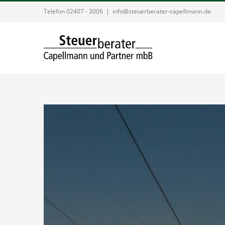
Zum
Telefon 02407 - 3006
|
info@steuerberater-capellmann.de
Inhalt
springen