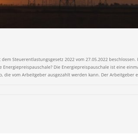
dem Steuerentlastungsgesetz 2022 vom 27.05.2022 beschlossen. In
e Energiepreispauschale? Die Energiepreispauschale ist eine einmal
o, die vom Arbeitgeber ausgezahlt werden kann. Der Arbeitgeber erh