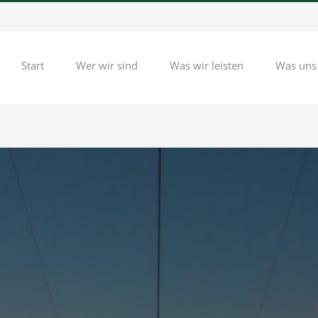
Start
Wer wir sind
Was wir leisten
Was uns