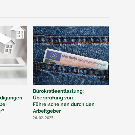
Bürokratieentlastung:
Ü50 – Je
hädigungen
Überprüfung von
durch Ei
bei
Führerscheinen durch den
gesetzli
r?
Arbeitgeber
Rentenv
26. 02. 2025
07. 02. 202