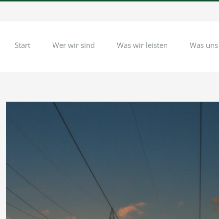
Start
Wer wir sind
Was wir leisten
Was uns
Zeige
grösseres
Bild