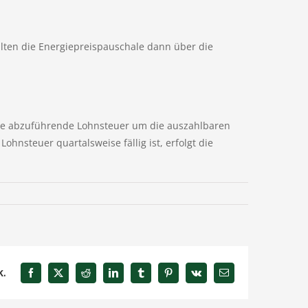
lten die Energiepreispauschale dann über die
ie abzuführende Lohnsteuer um die auszahlbaren
nsteuer quartalsweise fällig ist, erfolgt die
k.
Facebook
X
Reddit
LinkedIn
Tumblr
Pinterest
Vk
E-
Mail