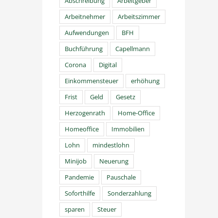
Abschreibung
Arbeitgeber
Arbeitnehmer
Arbeitszimmer
Aufwendungen
BFH
Buchführung
Capellmann
Corona
Digital
Einkommensteuer
erhöhung
Frist
Geld
Gesetz
Herzogenrath
Home-Office
Homeoffice
Immobilien
Lohn
mindestlohn
Minijob
Neuerung
Pandemie
Pauschale
Soforthilfe
Sonderzahlung
sparen
Steuer