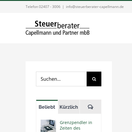
Zum
Telefon 02407 - 3006
|
info@steuerberater-capellmann.de
Inhalt
springen
Suche
nach:
Kommentare
Beliebt
Kürzlich
Grenzpendler in
Zeiten des