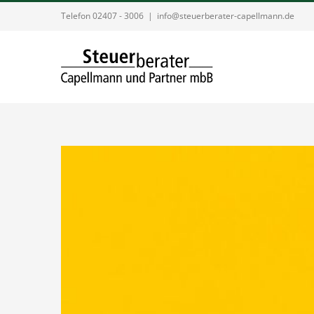
Zum
Telefon 02407 - 3006
|
info@steuerberater-capellmann.de
Inhalt
springen