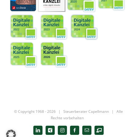
© Copyright 1968 -
2026 |
Steuerberater Capellmann
| Alle
Rechte vorbehalten
LinkedIn
Xing
Instagram
Facebook
E-
Digitale
Mail
Kanzlei