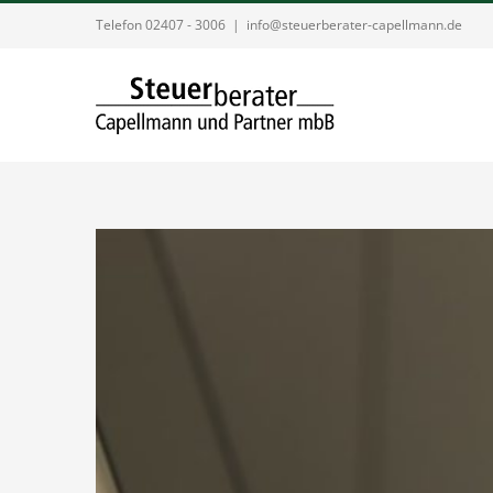
Zum
Telefon 02407 - 3006
|
info@steuerberater-capellmann.de
Inhalt
springen