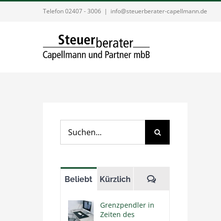
Zum
Telefon 02407 - 3006
|
info@steuerberater-capellmann.de
Inhalt
springen
Suche
nach:
Kommentare
Beliebt
Kürzlich
Grenzpendler in
Zeiten des