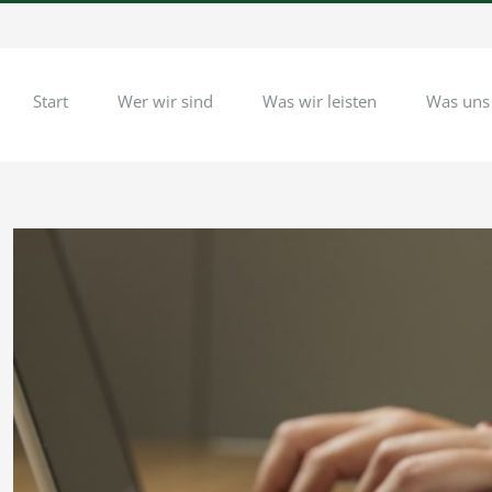
Start
Wer wir sind
Was wir leisten
Was uns
Zeige
grösseres
Bild