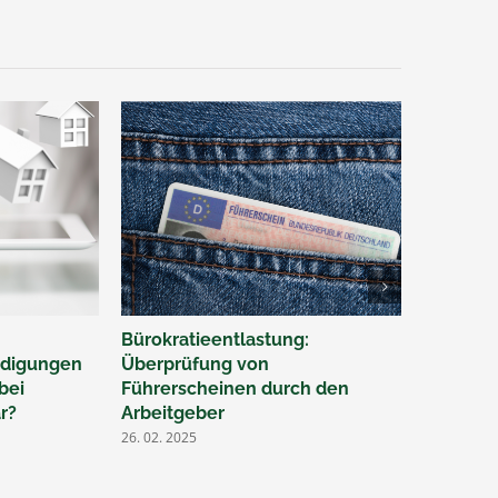
Bürokratieentlastung:
Ü50 – Je
hädigungen
Überprüfung von
durch Ei
bei
Führerscheinen durch den
gesetzli
r?
Arbeitgeber
Rentenv
26. 02. 2025
07. 02. 202