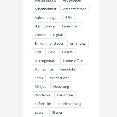
Abschreibung
Arbeitgeber
Arbeitnehmer
Arbeitszimmer
Aufwendungen
BFH
Buchführung
Capellmann
Corona
Digital
Einkommensteuer
erhöhung
Frist
Geld
Gesetz
Herzogenrath
Home-Office
Homeoffice
Immobilien
Lohn
mindestlohn
Minijob
Neuerung
Pandemie
Pauschale
Soforthilfe
Sonderzahlung
sparen
Steuer