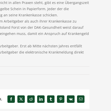
icht in allen Praxen steht, gibt es eine Übergangszeit
 gelbe Schein in Papierform. Jeder der die
dig an seine Krankenkasse schicken.
rem Arbeitgeber als auch ihrer Krankenkasse zu
Roland Forst von der DAK-Gesundheit weist darauf
t eingehen muss, damit ein Anspruch auf Krankengeld
rbeitgeber. Erst ab Mitte nächsten Jahres entfällt
 Arbeitgeber die elektronische Krankmeldung direkt
k.
Facebook
X
Reddit
LinkedIn
Tumblr
Pinterest
Vk
E-
Mail