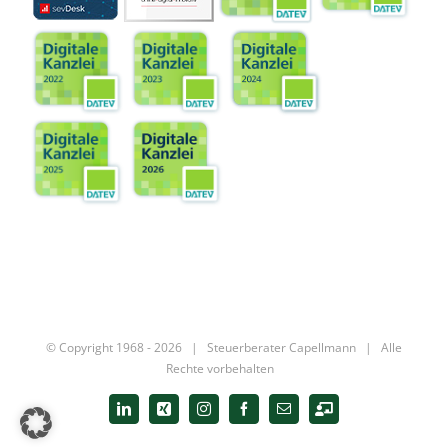
© Copyright 1968 -
2026 |
Steuerberater Capellmann
| Alle
Rechte vorbehalten
LinkedIn
Xing
Instagram
Facebook
E-
Digitale
Mail
Kanzlei