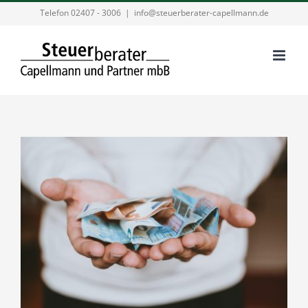
Zum
Telefon 02407 - 3006
|
info@steuerberater-capellmann.de
Inhalt
springen