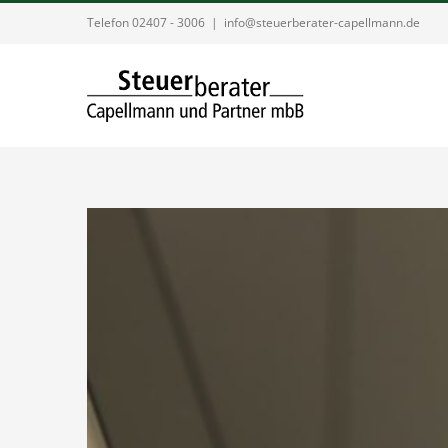
Zum
Telefon 02407 - 3006
|
info@steuerberater-capellmann.de
Inhalt
springen