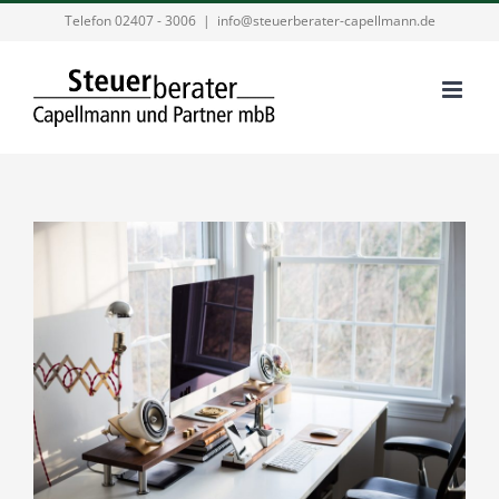
Zum
Telefon 02407 - 3006
|
info@steuerberater-capellmann.de
Inhalt
springen