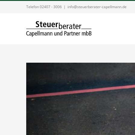
Zum
Telefon 02407 - 3006
|
info@steuerberater-capellmann.de
Inhalt
springen