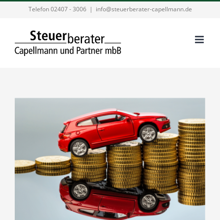
Zum
Telefon 02407 - 3006
|
info@steuerberater-capellmann.de
Inhalt
springen