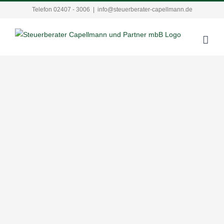
Zum
Telefon 02407 - 3006
|
info@steuerberater-capellmann.de
Inhalt
springen