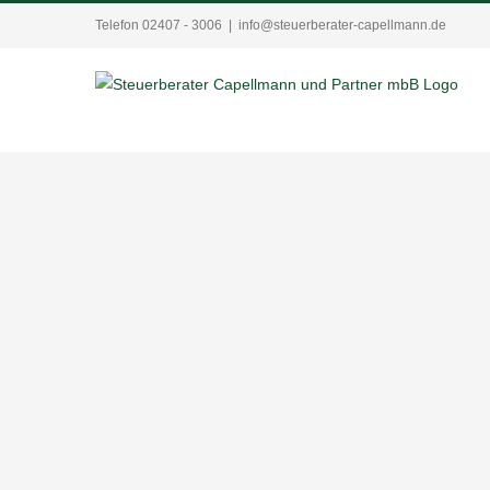
Zum
Telefon 02407 - 3006
|
info@steuerberater-capellmann.de
Inhalt
springen