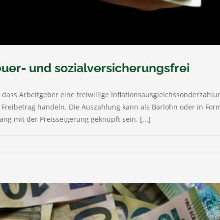
euer- und sozialversicherungsfrei
ass Arbeitgeber eine freiwillige Inflationsausgleichssonderzahlu
n Freibetrag handeln. Die Auszahlung kann als Barlohn oder in For
 mit der Preisseigerung geknüpft sein. [...]