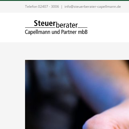
Zum
Telefon 02407 - 3006
|
info@steuerberater-capellmann.de
Inhalt
springen