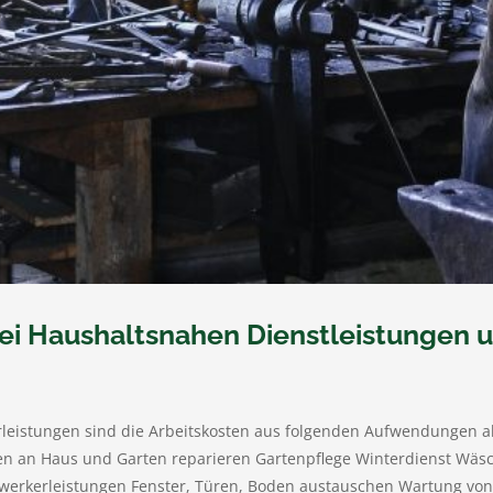
ei Haushaltsnahen Dienstleistungen
leistungen sind die Arbeitskosten aus folgenden Aufwendungen abs
den an Haus und Garten reparieren Gartenpflege Winterdienst Wäs
dwerkerleistungen Fenster, Türen, Boden austauschen Wartung vo