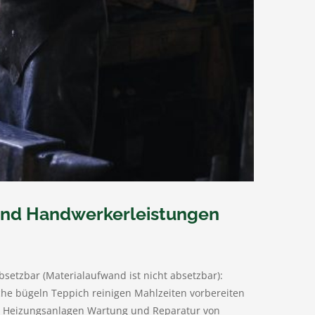
 und Handwerkerleistungen
etzbar (Materialaufwand ist nicht absetzbar):
che bügeln Teppich reinigen Mahlzeiten vorbereiten
n Heizungsanlagen Wartung und Reparatur von