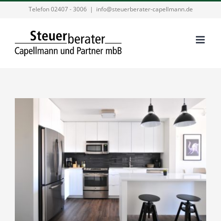
Zum
Telefon 02407 - 3006
|
info@steuerberater-capellmann.de
Inhalt
springen
Zeige
grösseres
Bild