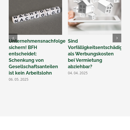
Unternehmensnachfolge
Sind
B
sichern! BFH
Vorfälligkeitsentschädigun
Ü
entscheidet:
als Werbungskosten
F
Schenkung von
bei Vermietung
d
Gesellschaftsanteilen
abziehbar?
2
ist kein Arbeitslohn
04. 04. 2025
06. 05. 2025