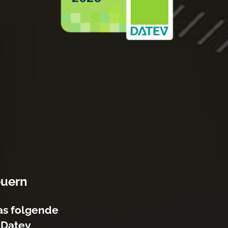
euern
das folgende
 Datev