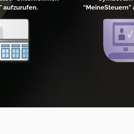
” aufzurufen.
“MeineSteuern” 