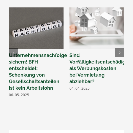
Unternehmensnachfolge
Sind
B
sichern! BFH
Vorfälligkeitsentschädigun
Ü
entscheidet:
als Werbungskosten
F
Schenkung von
bei Vermietung
d
Gesellschaftsanteilen
abziehbar?
2
ist kein Arbeitslohn
04. 04. 2025
06. 05. 2025