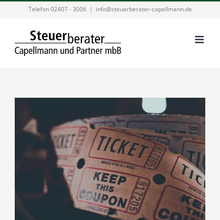
Zum
Telefon 02407 - 3006
|
info@steuerberater-capellmann.de
Inhalt
springen
Zeige
grösseres
Bild