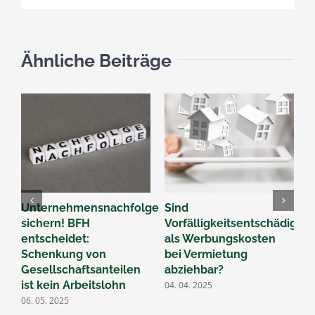
Ähnliche Beiträge
Unternehmensnachfolge
Sind
B
sichern! BFH
Vorfälligkeitsentschädigun
Ü
entscheidet:
als Werbungskosten
F
Schenkung von
bei Vermietung
d
Gesellschaftsanteilen
abziehbar?
2
ist kein Arbeitslohn
04. 04. 2025
06. 05. 2025