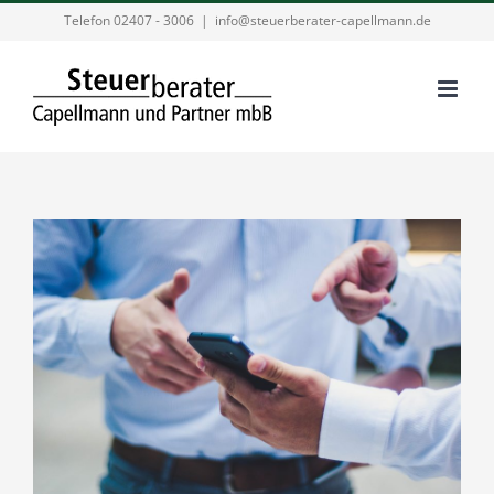
Zum
Telefon 02407 - 3006
|
info@steuerberater-capellmann.de
Inhalt
springen
Zeige
grösseres
Bild