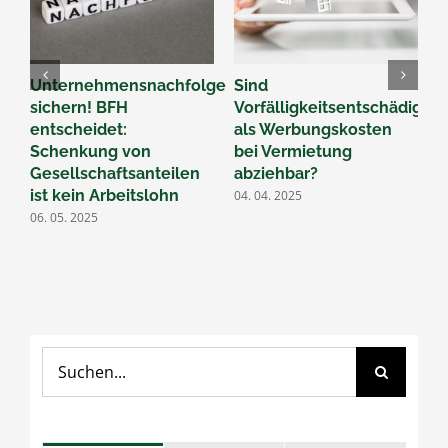
Unternehmensnachfolge
Sind
B
sichern! BFH
Vorfälligkeitsentschädigun
Ü
entscheidet:
als Werbungskosten
F
Schenkung von
bei Vermietung
d
Gesellschaftsanteilen
abziehbar?
2
ist kein Arbeitslohn
04. 04. 2025
06. 05. 2025
Suche
nach: