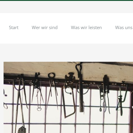
Start
Wer wir sind
Was wir leisten
Was uns
Zeige
grösseres
Bild