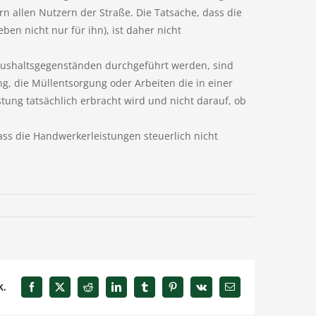
 allen Nutzern der Straße. Die Tatsache, dass die
ben nicht nur für ihn), ist daher nicht
aushaltsgegenständen durchgeführt werden, sind
ng, die Müllentsorgung oder Arbeiten die in einer
tung tatsächlich erbracht wird und nicht darauf, ob
ass die Handwerkerleistungen steuerlich nicht
k.
Facebook
X
Reddit
LinkedIn
Tumblr
Pinterest
Vk
E-
Mail