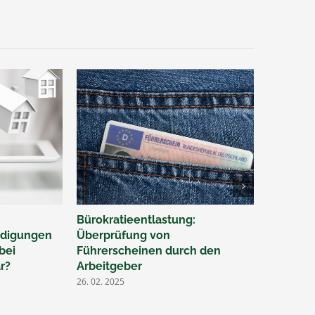
Bürokratieentlastung:
Ü50 – Je
hädigungen
Überprüfung von
durch Ei
bei
Führerscheinen durch den
gesetzli
r?
Arbeitgeber
Rentenv
26. 02. 2025
07. 02. 202