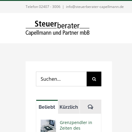
Zum
Telefon 02407 - 3006
|
info@steuerberater-capellmann.de
Inhalt
springen
Suche
nach:
Kommentare
Beliebt
Kürzlich
Grenzpendler in
Zeiten des