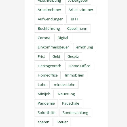
Abschreibung
Arbeitgeber
Arbeitnehmer
Arbeitszimmer
Aufwendungen
BFH
Buchführung
Capellmann
Corona
Digital
Einkommensteuer
erhöhung
Frist
Geld
Gesetz
Herzogenrath
Home-Office
Homeoffice
Immobilien
Lohn
mindestlohn
Minijob
Neuerung
Pandemie
Pauschale
Soforthilfe
Sonderzahlung
sparen
Steuer