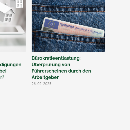
Bürokratieentlastung:
Ü50 – Je
hädigungen
Überprüfung von
durch Ei
bei
Führerscheinen durch den
gesetzli
r?
Arbeitgeber
Rentenv
26. 02. 2025
07. 02. 202