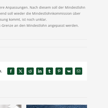
tere Anpassungen. Nach diesem soll der Mindestlohn
ßend soll wieder die Mindestlohnkommission über
ung kommt, ist noch unklar.
EUR-Grenze an den Mindestlohn angepasst werden.
k.
Facebook
X
Reddit
LinkedIn
Tumblr
Pinterest
Vk
E-
Mail