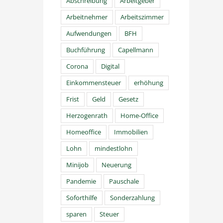
Abschreibung
Arbeitgeber
Arbeitnehmer
Arbeitszimmer
Aufwendungen
BFH
Buchführung
Capellmann
Corona
Digital
Einkommensteuer
erhöhung
Frist
Geld
Gesetz
Herzogenrath
Home-Office
Homeoffice
Immobilien
Lohn
mindestlohn
Minijob
Neuerung
Pandemie
Pauschale
Soforthilfe
Sonderzahlung
sparen
Steuer