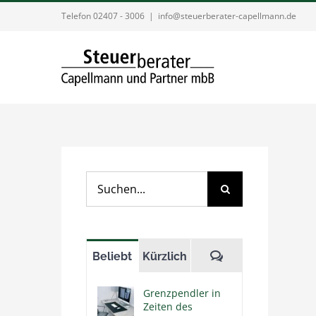
Zum
Telefon 02407 - 3006
|
info@steuerberater-capellmann.de
Inhalt
springen
Suche
nach:
Kommentare
Beliebt
Kürzlich
Grenzpendler in
Zeiten des