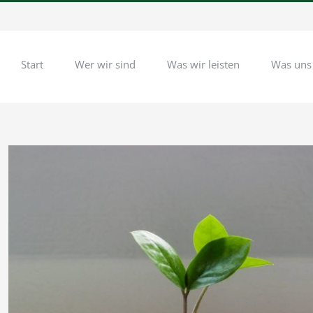
Start
Wer wir sind
Was wir leisten
Was uns
Zeige
grösseres
Bild