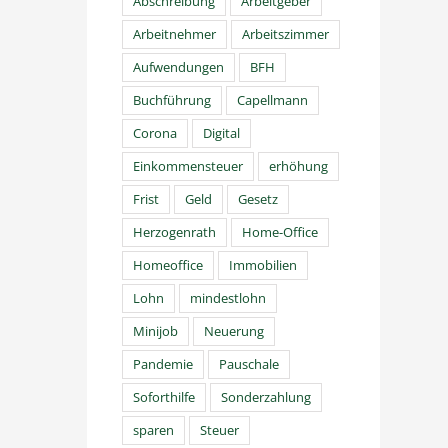
Abschreibung
Arbeitgeber
Arbeitnehmer
Arbeitszimmer
Aufwendungen
BFH
Buchführung
Capellmann
Corona
Digital
Einkommensteuer
erhöhung
Frist
Geld
Gesetz
Herzogenrath
Home-Office
Homeoffice
Immobilien
Lohn
mindestlohn
Minijob
Neuerung
Pandemie
Pauschale
Soforthilfe
Sonderzahlung
sparen
Steuer