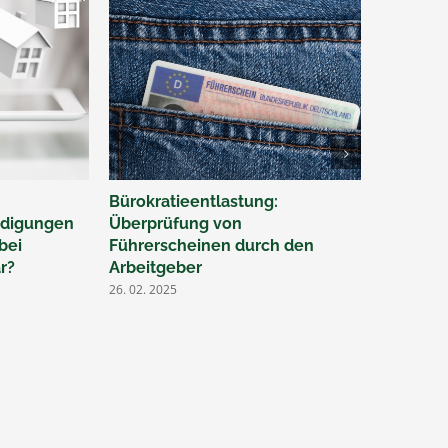
Bürokratieentlastung:
Ü50 – Je
hädigungen
Überprüfung von
durch Ei
bei
Führerscheinen durch den
gesetzli
r?
Arbeitgeber
Rentenv
26. 02. 2025
07. 02. 202