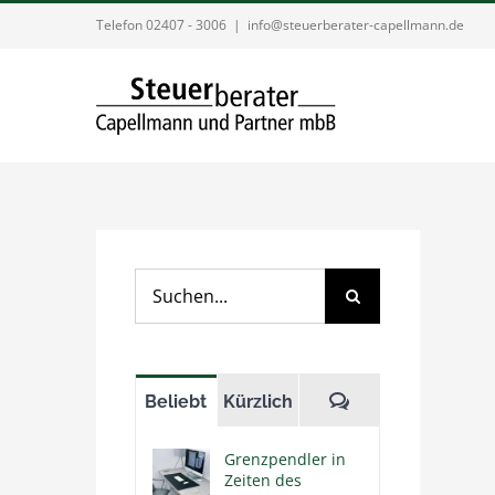
Zum
Telefon 02407 - 3006
|
info@steuerberater-capellmann.de
Inhalt
springen
Suche
nach:
Kommentare
Beliebt
Kürzlich
Grenzpendler in
Zeiten des