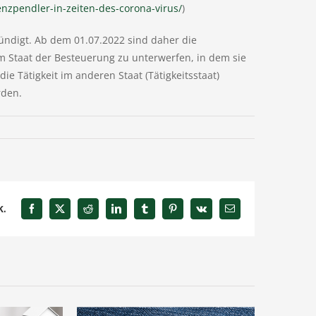
nzpendler-in-zeiten-des-corona-virus/
)
ndigt. Ab dem 01.07.2022 sind daher die
m Staat der Besteuerung zu unterwerfen, in dem sie
e Tätigkeit im anderen Staat (Tätigkeitsstaat)
rden.
k.
Facebook
X
Reddit
LinkedIn
Tumblr
Pinterest
Vk
E-
Mail