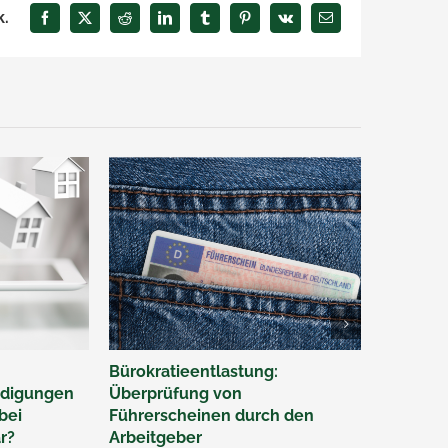
k.
Facebook
X
Reddit
LinkedIn
Tumblr
Pinterest
Vk
E-
Mail
Bürokratieentlastung:
Ü50 – Je
hädigungen
Überprüfung von
durch Ei
bei
Führerscheinen durch den
gesetzli
r?
Arbeitgeber
Rentenv