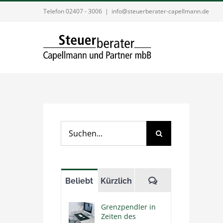
Zum
Telefon 02407 - 3006
|
info@steuerberater-capellmann.de
Inhalt
springen
Suche
nach:
Kommentare
Beliebt
Kürzlich
Grenzpendler in
Zeiten des