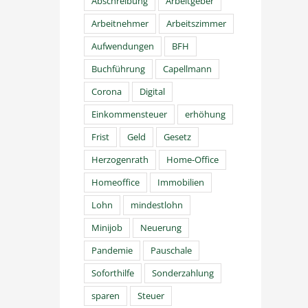
Abschreibung
Arbeitgeber
Arbeitnehmer
Arbeitszimmer
Aufwendungen
BFH
Buchführung
Capellmann
Corona
Digital
Einkommensteuer
erhöhung
Frist
Geld
Gesetz
Herzogenrath
Home-Office
Homeoffice
Immobilien
Lohn
mindestlohn
Minijob
Neuerung
Pandemie
Pauschale
Soforthilfe
Sonderzahlung
sparen
Steuer