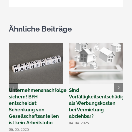
Mail
Ähnliche Beiträge
Unternehmensnachfolge
Sind
B
sichern! BFH
Vorfälligkeitsentschädigun
Ü
entscheidet:
als Werbungskosten
F
Schenkung von
bei Vermietung
d
Gesellschaftsanteilen
abziehbar?
2
ist kein Arbeitslohn
04. 04. 2025
06. 05. 2025