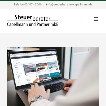
Zum
Telefon 02407 - 3006
|
info@steuerberater-capellmann.de
Inhalt
springen
Zeige
grösseres
Bild